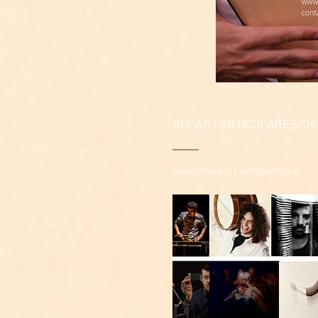
AULAS PARTICULARES/OFI
www.limina.pt
|
info@limina.pt