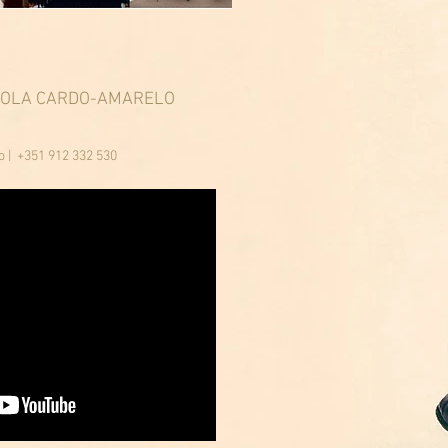
COLA CARDO-AMARELO
lo
| +351 912 332 530