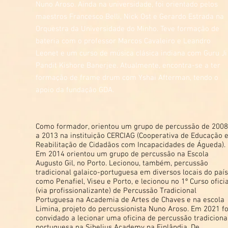
Nuno Aroso. Ainda na universidade, foi orientado pelos
maestros Francesco Belli, Nick Ost e Gerardo Estrada na
Orquestra da Universidade do Minho. Teve formação de
bateria com o professor Marcos Cavaleiro e Leandro
Leonet e um curso de música clásica indiana com Guru Ji
Pandit Kishore Banerjee. Atualmente, encontra-se a ter
formação de frame drum com Yshai Afterman, tendo o
apoio da fundação GDA.
Como formador, orientou um grupo de percussão de 2008
a 2013 na instituição CERCIAG (Cooperativa de Educação 
Reabilitação de Cidadãos com Incapacidades de Águeda).
Em 2014 orientou um grupo de percussão na Escola
Augusto Gil, no Porto. Lecionou, também, percussão
tradicional galaico-portuguesa em diversos locais do país
como Penafiel, Viseu e Porto, e lecionou no 1º Curso oficia
(via profissionalizante) de Percussão Tradicional
Portuguesa na Academia de Artes de Chaves e na escola
Limina, projeto do percussionista Nuno Aroso. Em 2021 fo
convidado a lecionar uma oficina de percussão tradiciona
portuguesa na Sibelius Academy na Finlândia.
De