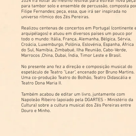
2024 irá voltar ao mesmo festival para estrear nova peça
para tambor solo e ensemble de percussão, composta po
Filipe Fernandes; peça, essa, que irá ser inspirada no
universo rítmico dos Zés Pereiras.
Realizou centenas de concertos em Portugal (continente 
arquipélagos) e atuou em diversos países um pouco por
todo o mundo: Itália, França, Alemanha, Bélgica, Sérvia,
Croácia, Luxemburgo, Polónia, Eslovénia, Espanha, África
do Sul, Namíbia, Zimbabué, Ilha Reunião, Cabo-Verde,
Marrocos ,China, Dubai, Índia, Timor Leste e Brasil.
No presente ano fez a direção e composição musical do
espetáculo de Teatro "Lear", encenado por Bruno Martins.
Uma co-produção
Teatro do Bolhão, Teatro Didascália e
Teatro Dona Maria II.
Também acabou de editar um livro, juntamente com
Napoleão Ribeiro (apoiado pela DGARTES - Ministério da
Cultura) sobre a cultura musical dos Zés Pereiras entre
Douro e Minho.