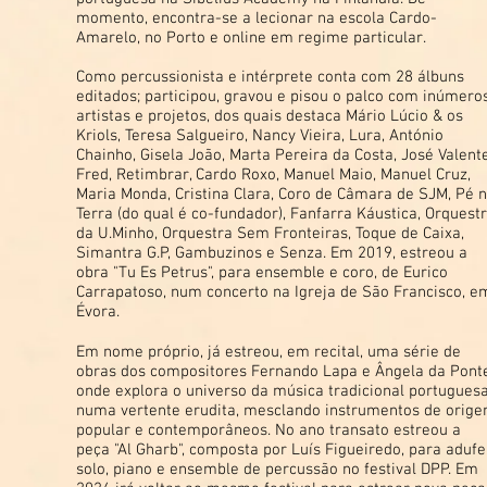
momento, encontra-se a lecionar na escola Cardo-
Amarelo, no Porto e online em regime particular.
Como percussionista e intérprete conta com 28 álbuns
editados; participou, gravou e pisou o palco com inúmero
artistas e projetos, dos quais destaca Mário Lúcio & os
Kriols, Teresa Salgueiro, Nancy Vieira, Lura, António
Chainho, Gisela João, Marta Pereira da Costa, José Valente
Fred, Retimbrar, Cardo Roxo, Manuel Maio, Manuel Cruz,
Maria Monda, Cristina Clara, Coro de Câmara de SJM, Pé 
Terra (do qual é co-fundador), Fanfarra Káustica, Orquest
da U.Minho, Orquestra Sem Fronteiras, Toque de Caixa,
Simantra G.P, Gambuzinos e Senza. Em 2019, estreou a
obra "Tu Es Petrus", para ensemble e coro, de Eurico
Carrapatoso, num concerto na Igreja de São Francisco, e
Évora.
Em nome próprio, já estreou, em recital, uma série de
obras dos compositores Fernando Lapa e Ângela da Ponte
onde explora o universo da música tradicional portuguesa
numa vertente erudita, mesclando instrumentos de orig
popular e contemporâneos. No ano transato estreou a
peça "Al Gharb", composta por Luís Figueiredo, para adufe
solo, piano e ensemble de percussão no festival DPP. Em